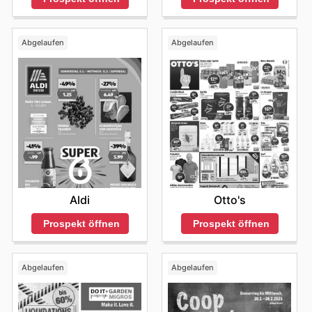
Abgelaufen
Abgelaufen
Aldi
Otto's
Prospekt öffnen
Prospekt öffnen
Abgelaufen
Abgelaufen