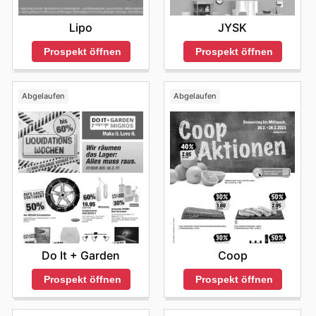
Lipo
JYSK
Prospekt öffnen
Prospekt öffnen
Abgelaufen
Abgelaufen
Do It + Garden
Coop
Prospekt öffnen
Prospekt öffnen