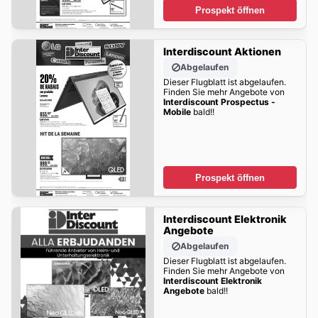
Prospekt öffnen
Interdiscount Aktionen
Abgelaufen
Dieser Flugblatt ist abgelaufen.
Finden Sie mehr Angebote von
Interdiscount Prospectus -
Mobile
bald!!
Prospekt öffnen
Interdiscount Elektronik
Angebote
Abgelaufen
Dieser Flugblatt ist abgelaufen.
Finden Sie mehr Angebote von
Interdiscount Elektronik
Angebote
bald!!