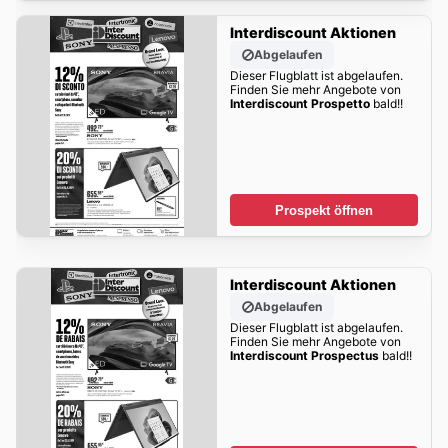
Interdiscount Aktionen
Abgelaufen
Dieser Flugblatt ist abgelaufen.
Finden Sie mehr Angebote von
Interdiscount Prospetto
bald!!
Prospekt öffnen
Interdiscount Aktionen
Abgelaufen
Dieser Flugblatt ist abgelaufen.
Finden Sie mehr Angebote von
Interdiscount Prospectus
bald!!