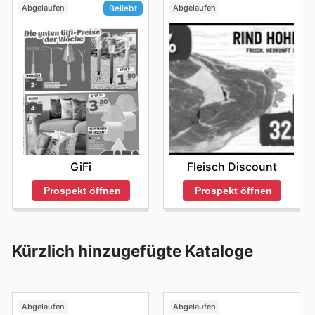
Abgelaufen
Abgelaufen
Beliebt
Fleisch Discount
GiFi
Prospekt öffnen
Prospekt öffnen
Kürzlich hinzugefügte Kataloge
Abgelaufen
Abgelaufen