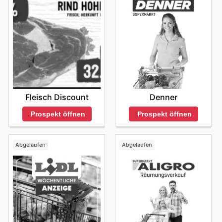
Engagement für Qualität und Kundennähe spiegelt sich
in jedem Aspekt ihres Angebots wider. Entdecken Sie
die neuesten Deals und bleiben Sie über Neuheiten und
zeitlich begrenzte Aktionen informiert, um stets das
Beste für Ihr Geld zu erhalten.
Finden Sie Ihre Lieblingsmarken bei Coop – erkunden
Sie noch heute die Online-Angebote.
Fleisch Discount
Denner
Prospekt öffnen
Prospekt öffnen
Abgelaufen
Abgelaufen