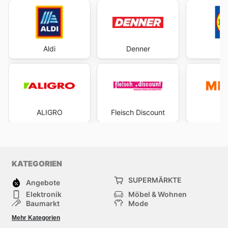
Aldi
Denner
ALIGRO
Fleisch Discount
Mi
KATEGORIEN
SUPERMÄRKTE
Angebote
Elektronik
Möbel & Wohnen
Baumarkt
Mode
Gesundheit und
Sport
Mehr Kategorien
Schönheit
Einkaufzentren
Baby und Kind