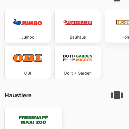
Jumbo
Bauhaus
Hor
OBI
Do it + Garden
Haustiere