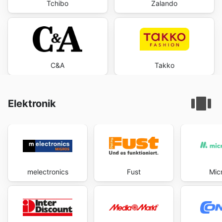
Tchibo
Zalando
C&A
Takko
Elektronik
melectronics
Fust
Mic