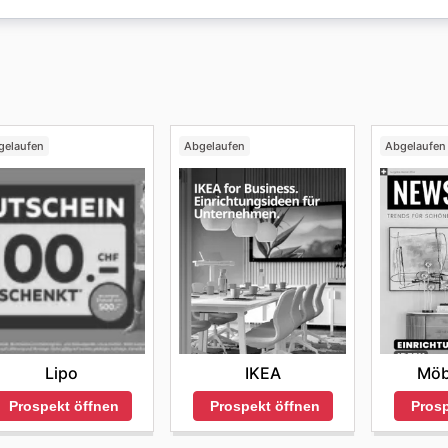
m die Kunden Preise vergleichen, ihre Produkte kaufen und 
finden die Kunden eine grosse Auswahl an Produkten zu
gelaufen
Abgelaufen
Abgelaufen
Lipo
IKEA
Möb
Prospekt öffnen
Prospekt öffnen
Prosp