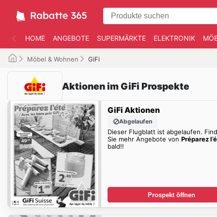
HOME
ANGEBOTE
SUPERMÄRKTE
ELEKTRONIK
MÖB
Möbel & Wohnen
GiFi
Aktionen im GiFi Prospekte
GiFi Aktionen
Abgelaufen
Dieser Flugblatt ist abgelaufen. Fin
Sie mehr Angebote von
Préparez l’
bald!!
Prospekt öffnen