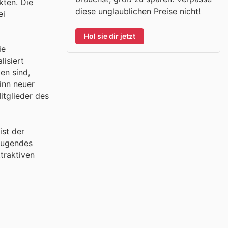
kten. Die
diese unglaublichen Preise nicht!
ei
Hol sie dir jetzt
ie
isiert
en sind,
inn neuer
itglieder des
ist der
zeugendes
ttraktiven