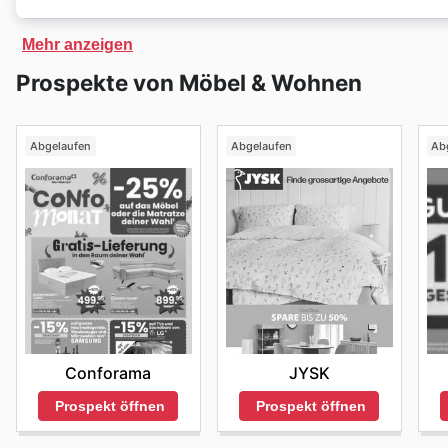
GiFi
verfügt über einen exklusiven Online-Shop, in de
Mehr anzeigen
Hause liefern lassen können. Im Online-Shop von
GiFi
Prospekte von Möbel & Wohnen
Discountpreisen.
Abgelaufen
Abgelaufen
Ab
Conforama
JYSK
Prospekt öffnen
Prospekt öffnen