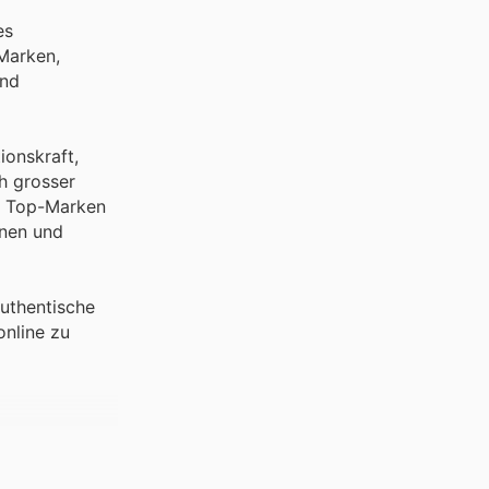
es
Marken,
und
ionskraft,
ch grosser
se Top-Marken
onen und
authentische
online zu