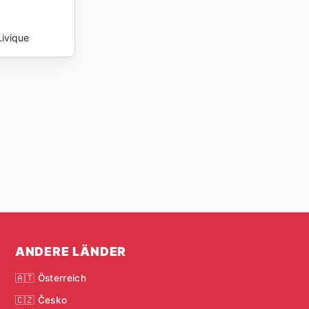
Livique
ANDERE LÄNDER
🇦🇹 Österreich
🇨🇿 Česko