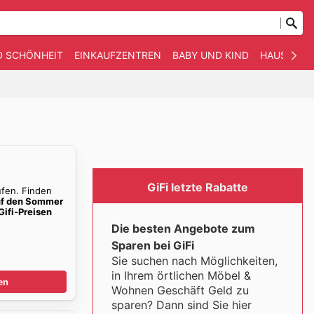
D SCHÖNHEIT
EINKAUFZENTREN
BABY UND KIND
HAUSTIERE
GiFi letzte Rabatte
ufen. Finden
f den Sommer
Gifi-Preisen
Die besten Angebote zum
Sparen bei GiFi
Sie suchen nach Möglichkeiten,
in Ihrem örtlichen Möbel &
en
Wohnen Geschäft Geld zu
sparen? Dann sind Sie hier