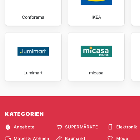
Conforama
IKEA
Lumimart
micasa
KATEGORIEN
Angebote
SUPERMÄRKTE
Elektronik
Möbel & Wohnen
Baumarkt
Mode