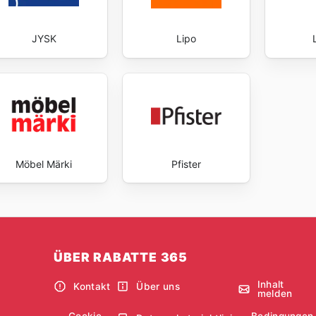
JYSK
Lipo
Möbel Märki
Pfister
ÜBER RABATTE 365
Inhalt
Kontakt
Über uns
melden