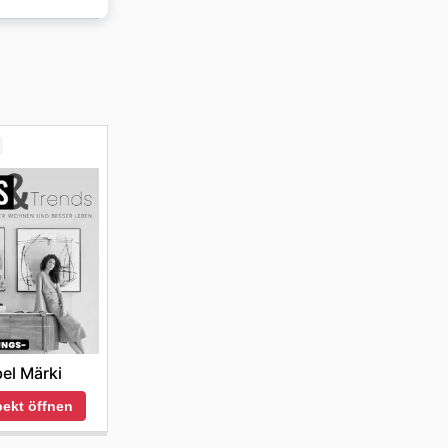
nach
el Märki
ekt öffnen