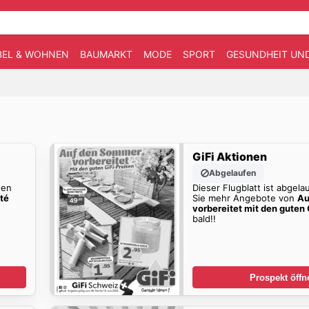
EL & WOHNEN
BAUMARKT
MODE
SPORT
GESUNDHEIT UN
GiFi Aktionen
Abgelaufen
den
Dieser Flugblatt ist abgela
été
Sie mehr Angebote von
Au
vorbereitet mit den guten 
bald!!
Prospekt öffn