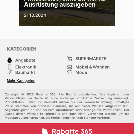
Ausrüstung auszugeben
21.10.2024
KATEGORIEN
SUPERMÄRKTE
Angebote
Elektronik
Möbel & Wohnen
Baumarkt
Mode
Gesundheit und
Sport
Mehr Kategorien
Schönheit
Einkaufzentren
Baby und Kind
Haustiere
Andere
Copyright © 2026 Rabatte 365. Alle Rechte vorbehalten. Das Kopieren oder
Vervielfältigen der Texte ist ohne vorherige schriftliche Zustimmung untersagt.
Produktfotos, Bilder und Prospekt dienen nur der Veranschaulichung. Ermäßigte
Preise stammen von offiziellen Händlern, die auf dieser Website aufgeführt sind.
Angebote gelten ab und bis zum Ablaufdatum oder solange der Vorrat reicht. Der
Zweck dieser Website ist informativ und kann nicht verwendet werden, um die
Produkte zu beanspruchen. Die Preise können je nach Standort variieren.